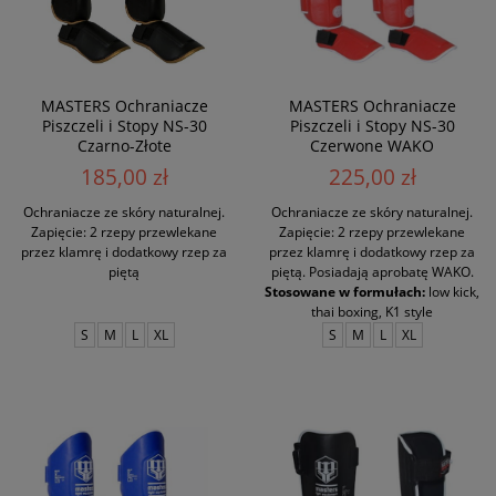
MASTERS Ochraniacze
MASTERS Ochraniacze
Piszczeli i Stopy NS-30
Piszczeli i Stopy NS-30
Czarno-Złote
Czerwone WAKO
185,00 zł
225,00 zł
Ochraniacze ze skóry naturalnej.
Ochraniacze ze skóry naturalnej.
Zapięcie: 2 rzepy przewlekane
Zapięcie: 2 rzepy przewlekane
przez klamrę i dodatkowy rzep za
przez klamrę i dodatkowy rzep za
piętą
piętą. Posiadają aprobatę WAKO.
Stosowane w formułach:
low kick,
thai boxing, K1 style
S
M
L
XL
S
M
L
XL