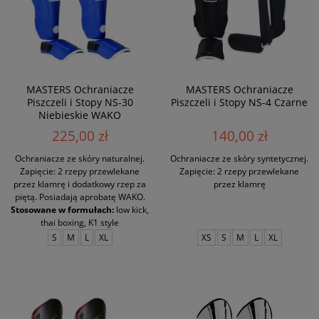
MASTERS Ochraniacze
MASTERS Ochraniacze
Piszczeli i Stopy NS-30
Piszczeli i Stopy NS-4 Czarne
Niebieskie WAKO
225,00 zł
140,00 zł
Ochraniacze ze skóry naturalnej.
Ochraniacze ze skóry syntetycznej.
Zapięcie: 2 rzepy przewlekane
Zapięcie: 2 rzepy przewlekane
przez klamrę i dodatkowy rzep za
przez klamrę
piętą. Posiadają aprobatę WAKO.
Stosowane w formułach:
low kick,
thai boxing, K1 style
S
M
L
XL
XS
S
M
L
XL