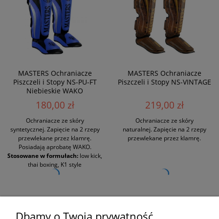
MASTERS Ochraniacze
MASTERS Ochraniacze
Piszczeli i Stopy NS-PU-FT
Piszczeli i Stopy NS-VINTAGE
Niebieskie WAKO
180,00 zł
219,00 zł
Ochraniacze ze skóry
Ochraniacze ze skóry
syntetycznej. Zapięcie na 2 rzepy
naturalnej. Zapięcie na 2 rzepy
przewlekane przez klamrę.
przewlekane przez klamrę.
Posiadają aprobatę WAKO.
Stosowane w formułach:
low kick,
thai boxing, K1 style
«
1
2
3
4
5
6
...
9
»
Dbamy o Twoją prywatność