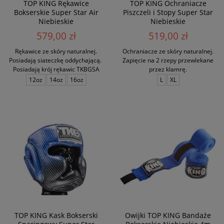
TOP KING Rękawice
TOP KING Ochraniacze
Bokserskie Super Star Air
Piszczeli i Stopy Super Star
Niebieskie
Niebieskie
579,00 zł
519,00 zł
Rękawice ze skóry naturalnej.
Ochraniacze ze skóry naturalnej.
Posiadają siateczkę oddychającą.
Zapięcie na 2 rzepy przewlekane
Posiadają krój rękawic TKBGSA
przez klamrę.
12oz
14oz
16oz
L
XL
TOP KING Kask Bokserski
Owijki TOP KING Bandaże