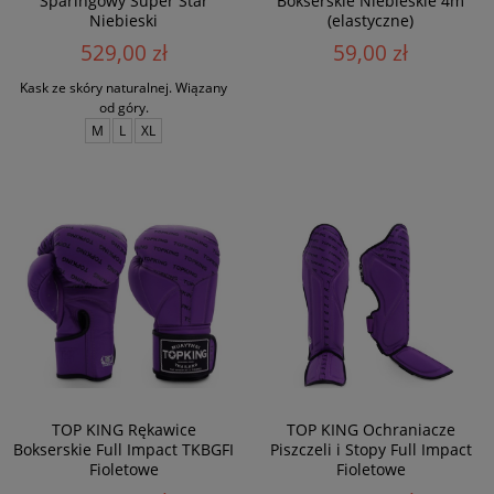
Sparingowy Super Star
Bokserskie Niebieskie 4m
Niebieski
(elastyczne)
529,00 zł
59,00 zł
Kask ze skóry naturalnej. Wiązany
od góry.
M
L
XL
TOP KING Rękawice
TOP KING Ochraniacze
Bokserskie Full Impact TKBGFI
Piszczeli i Stopy Full Impact
Fioletowe
Fioletowe