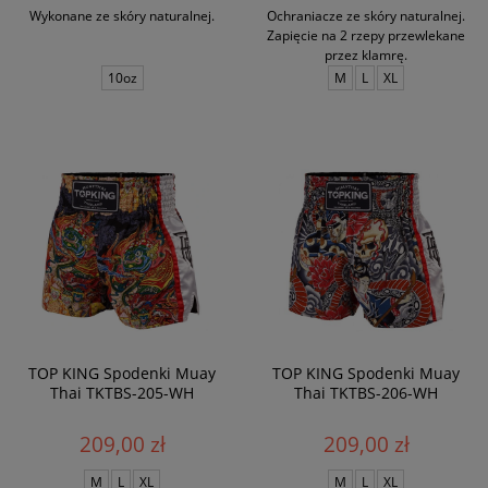
Wykonane ze skóry naturalnej.
Ochraniacze ze skóry naturalnej.
Zapięcie na 2 rzepy przewlekane
przez klamrę.
10oz
M
L
XL
TOP KING Spodenki Muay
TOP KING Spodenki Muay
Thai TKTBS-205-WH
Thai TKTBS-206-WH
209,00 zł
209,00 zł
M
L
XL
M
L
XL