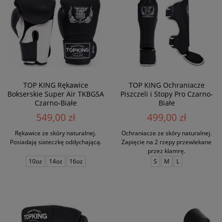
TOP KING Rękawice
TOP KING Ochraniacze
Bokserskie Super Air TKBGSA
Piszczeli i Stopy Pro Czarno-
Czarno-Białe
Białe
549,00 zł
499,00 zł
Rękawice ze skóry naturalnej.
Ochraniacze ze skóry naturalnej.
Posiadają siateczkę oddychającą.
Zapięcie na 2 rzepy przewlekane
przez klamrę.
10oz
14oz
16oz
S
M
L