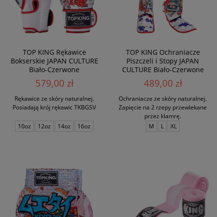
TOP KING Rękawice
TOP KING Ochraniacze
Bokserskie JAPAN CULTURE
Piszczeli i Stopy JAPAN
Biało-Czerwone
CULTURE Biało-Czerwone
579,00 zł
489,00 zł
Rękawice ze skóry naturalnej.
Ochraniacze ze skóry naturalnej.
Posiadają krój rękawic TKBGSV
Zapięcie na 2 rzepy przewlekane
przez klamrę.
10oz
12oz
14oz
16oz
M
L
XL