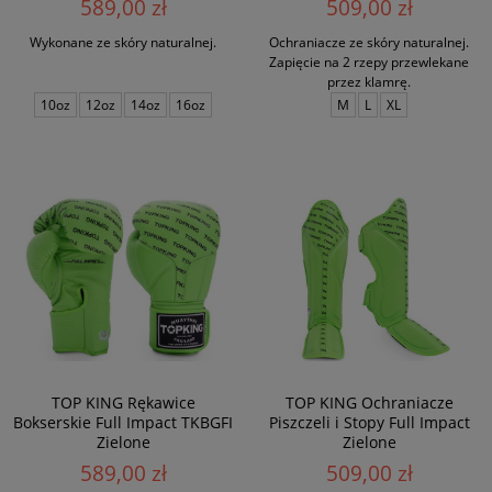
589,00 zł
509,00 zł
Wykonane ze skóry naturalnej.
Ochraniacze ze skóry naturalnej.
Zapięcie na 2 rzepy przewlekane
przez klamrę.
10oz
12oz
14oz
16oz
M
L
XL
TOP KING Rękawice
TOP KING Ochraniacze
Bokserskie Full Impact TKBGFI
Piszczeli i Stopy Full Impact
Zielone
Zielone
589,00 zł
509,00 zł