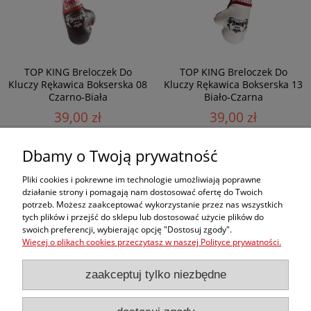
TOP KING Breloczek Do
TOP KING Breloczek Do
Kluczy Rękawica Bokserska 08
Kluczy Rękawica Bokserska 13
Czarno-Biała
Biało-Czarna
39,00 zł
39,00 zł
Dbamy o Twoją prywatność
Zamówienia
Pliki cookies i pokrewne im technologie umożliwiają poprawne
działanie strony i pomagają nam dostosować ofertę do Twoich
potrzeb. Możesz zaakceptować wykorzystanie przez nas wszystkich
Moje konto
tych plików i przejść do sklepu lub dostosować użycie plików do
swoich preferencji, wybierając opcję "Dostosuj zgody".
dobrekimona
Więcej o plikach cookies przeczytasz w naszej Polityce prywatności.
zaakceptuj tylko niezbędne