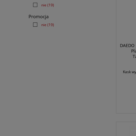
nie
(19)
Promocja
nie
(19)
DAEDO K
Pl
T
Kask wy