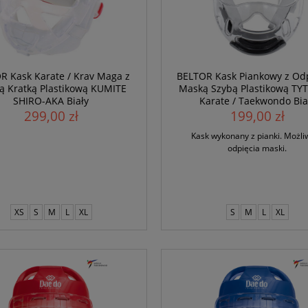
R Kask Karate / Krav Maga z
BELTOR Kask Piankowy z Od
ą Kratką Plastikową KUMITE
Maską Szybą Plastikową TY
SHIRO-AKA Biały
Karate / Taekwondo Bia
299,00 zł
199,00 zł
Kask wykonany z pianki. Możli
odpięcia maski.
XS
S
M
L
XL
S
M
L
XL