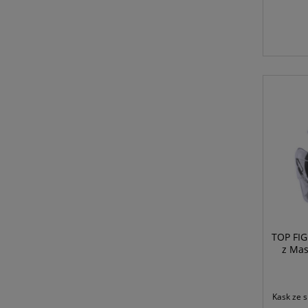
TOP FIG
z Mas
Kask ze s