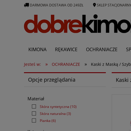
DARMOWA DOSTAWA OD 249ZŁ
SKLEP STACJONARN
KIMONA
RĘKAWICE
OCHRANIACZE
S
»
»
Producenci
Jesteś w:
OCHRANIACZE
Kaski z Maską / Szyb
Opcje przeglądania
Kaski 
Materiał
Skóra syntetyczna
(10)
Skóra naturalna
(3)
Pianka
(6)