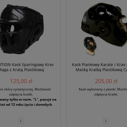
TION Kask Sparingowy Krav
Kask Piankowy Karate / Krav
Maga z Kratą Plastikową
Maską Kratką Plastikową C
125,00 zł
205,00 zł
ze skóry syntetycznej. Możliwość
Kask wykonany z pianki. Możli
odpięcia kratki.
odpięcia kratki.
any tylko w rozm. "L", pasuje na
eż od 12 roku życia i dorosłych
L
L