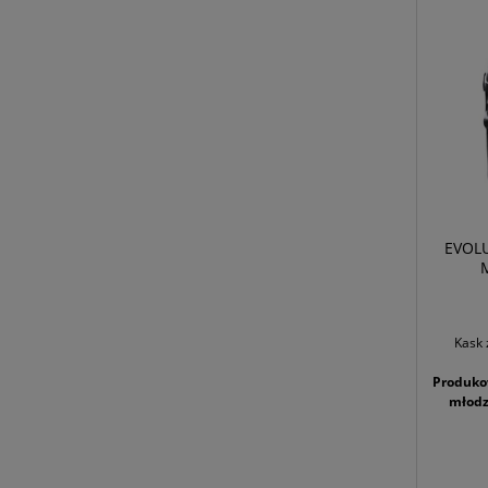
EVOLU
Kask 
Produkow
młodzi