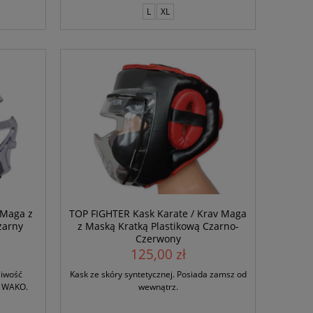
L
XL
 Maga z
TOP FIGHTER Kask Karate / Krav Maga
zarny
z Maską Kratką Plastikową Czarno-
Czerwony
125,00 zł
liwość
Kask ze skóry syntetycznej. Posiada zamsz od
ę WAKO.
wewnątrz.