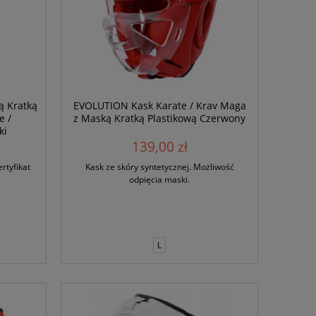
ą Kratką
EVOLUTION Kask Karate / Krav Maga
e /
z Maską Kratką Plastikową Czerwony
ki
139,00 zł
rtyfikat
Kask ze skóry syntetycznej. Możliwość
odpięcia maski.
L