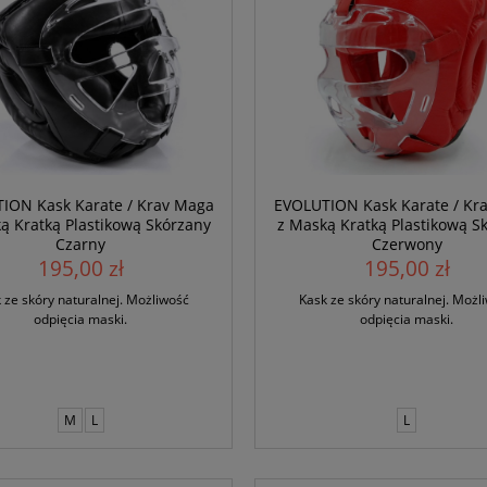
ION Kask Karate / Krav Maga
EVOLUTION Kask Karate / Kr
ą Kratką Plastikową Skórzany
z Maską Kratką Plastikową S
Czarny
Czerwony
195,00 zł
195,00 zł
 ze skóry naturalnej. Możliwość
Kask ze skóry naturalnej. Możl
odpięcia maski.
odpięcia maski.
M
L
L