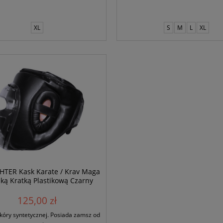
XL
S
M
L
XL
HTER Kask Karate / Krav Maga
ką Kratką Plastikową Czarny
125,00 zł
kóry syntetycznej. Posiada zamsz od