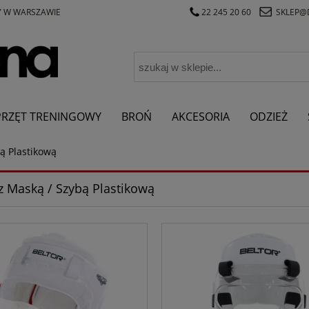
Y W WARSZAWIE
22 245 20 60
SKLEP@
PRZĘT TRENINGOWY
BROŃ
AKCESORIA
ODZIEŻ
ą Plastikową
z Maską / Szybą Plastikową