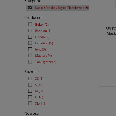
Kategorie
Kaski z Maską / Szybą Plastikową
(19)
Producent
Beltor
(2)
BELTO
Bushido
(1)
Mask
Daedo
(2)
Evolution
(5)
Inny
(3)
Masters
(4)
Top Fighter
(2)
Rozmiar
XS
(1)
S
(6)
M
(9)
L
(16)
XL
(11)
Nowość