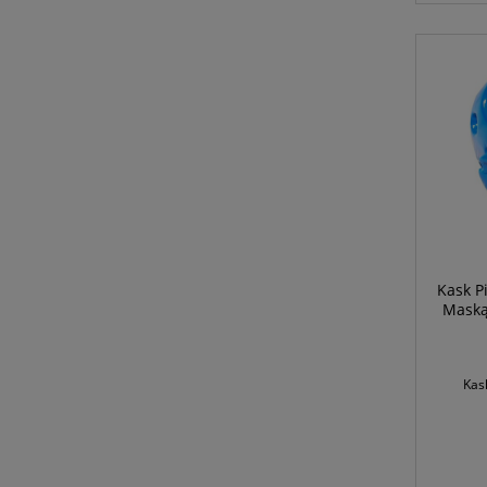
Kask P
Maską
Kas