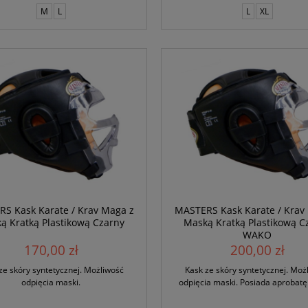
M
L
L
XL
S Kask Karate / Krav Maga z
MASTERS Kask Karate / Krav
ą Kratką Plastikową Czarny
Maską Kratką Plastikową C
WAKO
170,00 zł
200,00 zł
ze skóry syntetycznej. Możliwość
Kask ze skóry syntetycznej. Moż
odpięcia maski.
odpięcia maski. Posiada aprobat