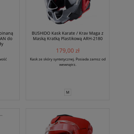
pinaną
BUSHIDO Kask Karate / Krav Maga z
TAN do
Maską Kratką Plastikową ARH-2180
ły
179,00 zł
wość
Kask ze skóry syntetycznej. Posiada zamsz od
wewnątrz.
M