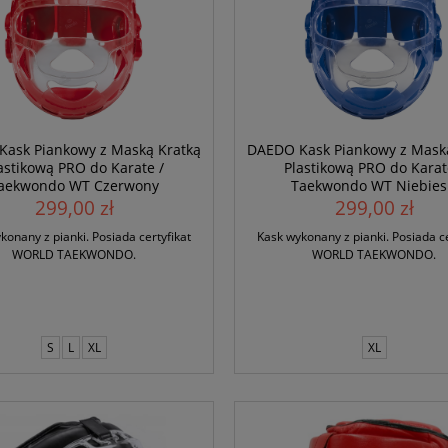
ask Piankowy z Maską Kratką
DAEDO Kask Piankowy z Mask
astikową PRO do Karate /
Plastikową PRO do Karat
aekwondo WT Czerwony
Taekwondo WT Niebies
299,00 zł
299,00 zł
konany z pianki. Posiada certyfikat
Kask wykonany z pianki. Posiada ce
WORLD TAEKWONDO.
WORLD TAEKWONDO.
S
L
XL
XL