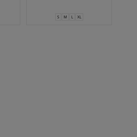
S
M
L
XL