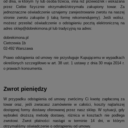
od dnia, w którym Ty lub osoba trzecia, inna niż przewoźnik i wskazana
przez Ciebie fizycznie otrzymałeś/otrzymała zakupiony towar. Za
jednoznaczne oświadczenie uznajemy zarejestrowanie zwrotu na naszej
stronie zwrotu zakupów (i taką formę rekomendujemy). Jeśli wolisz,
możesz przesłać oświadczenie o odstąpieniu pocztą elektroniczną na
adres sklep@dobrekimona.pl lub tradycyjną na adres:
dobrekimona.pl
Cietrzewia 1b
02-492 Warszawa
Prawo odstąpienia od umowy nie przysługuje Kupującemu w wypadkach
określonych szczegółowo w art. 38 ust. 1 ustawy z dnia 30 maja 2014 r.
o prawach konsumenta.
Zwrot pieniędzy
W przypadku odstąpienia od umowy zwrócimy Ci kwotę zapłaconą za
towar oraz, jeśli zwracasz zamówienie w całości, koszty najtańszej
dostępnej formy dostawy oferowanej przez nasz sklep. W sytuacji, gdy
wybrałeś droższą metodę dostawy, różnica w kosztach nie podlega
zwrotowi. Zwrot płatności nastąpi w terminie 14 dni, w którym
otrzymaliśmy oświadczenie o odstąpieniu od umowy.