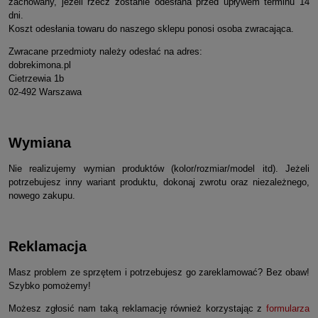
zachowany, jeżeli rzecz zostanie odesłana przed upływem terminu 14
dni.
Koszt odesłania towaru do naszego sklepu ponosi osoba zwracająca.
Zwracane przedmioty należy odesłać na adres:
dobrekimona.pl
Cietrzewia 1b
02-492 Warszawa
Wymiana
Nie realizujemy wymian produktów (kolor/rozmiar/model itd). Jeżeli
potrzebujesz inny wariant produktu, dokonaj zwrotu oraz niezależnego,
nowego zakupu.
Reklamacja
Masz problem ze sprzętem i potrzebujesz go zareklamować? Bez obaw!
Szybko pomożemy!
Możesz zgłosić nam taką reklamację również korzystając z
formularza