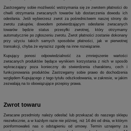
Zastrzegamy sobie możliwość wstrzymania się ze zwrotem płatności do
chwili otrzymania zwracanych towarów lub dostarczenia dowodu ich
odesłania. Jeśli wybierzesz zwrot za pośrednictwem naszej strony do
zwrotu zakupów, dowodem potwierdzającym odesłanie zwracanych
towarów będzie status przesyłki zwrotnej, który otrzymamy
automatycznie po zgłoszeniu zwrotu. Zwrot płatności zostanie dokonany
przy użyciu takich samych sposobów płatności, jak w pierwotnej
transakcji, chyba że wyrazisz zgodę na inne rozwiązanie.
Kupujący ponosi odpowiedzialność za zmniejszenie wartości
zwracanych produktów będące wynikiem korzystania z nich w sposób
wykraczający poza konieczny do stwierdzenia charakteru, cech i
funkcjonowania produktów. Zastrzegamy sobie prawo do dochodzenia
względem Kupującego z tego tytułu odszkodowania, w zakresie, w jakim
zezwalają na to obowiązujące przepisy prawa.
Zwrot towaru
Zwracane przedmioty należy odesłać lub przekazać do naszego sklepu
niezwłocznie, a w każdym razie nie później, niż 14 dni od dnia, w którym
poinformowałeś nas o odstąpieniu od umowy. Termin uznajemy za