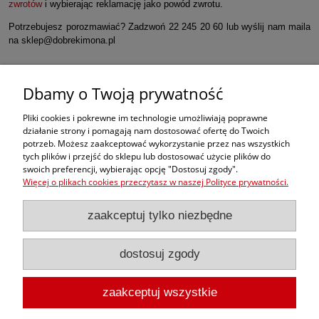
zwrotów
i wybierając reklamację jako powód zwrotu.
Potrzebujesz porozmawiać? Zadzwoń 22 245 20 60 lub wyślij nam maila
na sklep@dobrekimona.pl
Dbamy o Twoją prywatność
Zamówienia
Pliki cookies i pokrewne im technologie umożliwiają poprawne
działanie strony i pomagają nam dostosować ofertę do Twoich
potrzeb. Możesz zaakceptować wykorzystanie przez nas wszystkich
Moje konto
tych plików i przejść do sklepu lub dostosować użycie plików do
swoich preferencji, wybierając opcję "Dostosuj zgody".
dobrekimona
Więcej o plikach cookies przeczytasz w naszej Polityce prywatności.
zaakceptuj tylko niezbędne
dostosuj zgody
zaakceptuj wszystkie