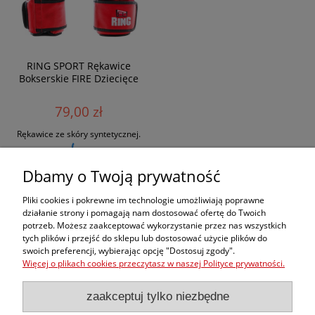
RING SPORT Rękawice
Bokserskie FIRE Dziecięce
79,00 zł
Rękawice ze skóry syntetycznej.
Dbamy o Twoją prywatność
Zamówienia
Pliki cookies i pokrewne im technologie umożliwiają poprawne
działanie strony i pomagają nam dostosować ofertę do Twoich
potrzeb. Możesz zaakceptować wykorzystanie przez nas wszystkich
Moje konto
tych plików i przejść do sklepu lub dostosować użycie plików do
swoich preferencji, wybierając opcję "Dostosuj zgody".
dobrekimona
Więcej o plikach cookies przeczytasz w naszej Polityce prywatności.
zaakceptuj tylko niezbędne