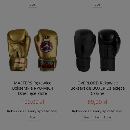
8oz
8oz
MASTERS Rękawice
OVERLORD Rękawice
Bokserskie RPU-MJC4
Bokserskie BOXER Dziecięce
Dziecięce Złote
Czarne
100,00 zł
89,00 zł
Rękawice ze skóry syntetycznej.
Rękawice ze skóry syntetycznej.
4oz
6oz
8oz
10oz