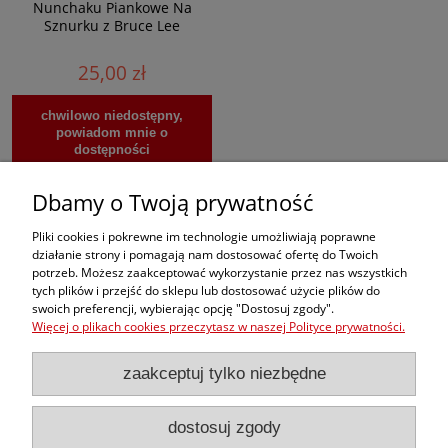
Nunchaku Piankowe Na
Sznurku z Bruce Lee
25,00 zł
chwilowo niedostępny,
powiadom mnie o
dostępności
Dbamy o Twoją prywatność
Zamówienia
Pliki cookies i pokrewne im technologie umożliwiają poprawne
działanie strony i pomagają nam dostosować ofertę do Twoich
potrzeb. Możesz zaakceptować wykorzystanie przez nas wszystkich
Moje konto
tych plików i przejść do sklepu lub dostosować użycie plików do
swoich preferencji, wybierając opcję "Dostosuj zgody".
dobrekimona
Więcej o plikach cookies przeczytasz w naszej Polityce prywatności.
zaakceptuj tylko niezbędne
dostosuj zgody