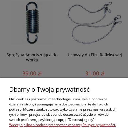
Sprężyna Amortyzująca do
Uchwyty do Piłki Refleksowej
Worka
39,00 zł
31,00 zł
Dbamy o Twoją prywatność
Zamówienia
Pliki cookies i pokrewne im technologie umożliwiają poprawne
działanie strony i pomagają nam dostosować ofertę do Twoich
potrzeb. Możesz zaakceptować wykorzystanie przez nas wszystkich
Moje konto
tych plików i przejść do sklepu lub dostosować użycie plików do
swoich preferencji, wybierając opcję "Dostosuj zgody".
dobrekimona
Więcej o plikach cookies przeczytasz w naszej Polityce prywatności.