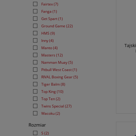
Fairtex
(7)
Fanga
(1)
Get Spart
(1)
Ground Game
(22)
HMS
(9)
Inny
(4)
Tajsk
Manto
(4)
Masters
(12)
Namman Muay
(5)
Pitbull West Coast
(1)
RIVAL Boxing Gear
(5)
Tiger Balm
(8)
Top King
(10)
Top Ten
(2)
Twins Special
(27)
Wacoku
(2)
Rozmiar
S
(2)