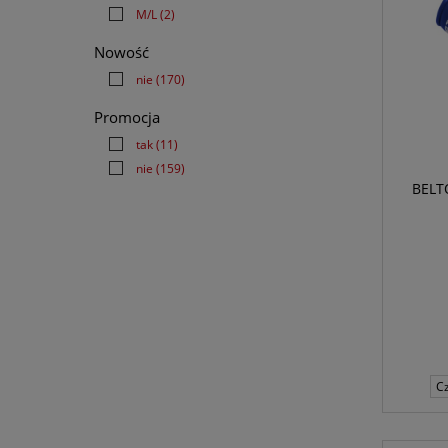
M/L
(2)
Nowość
nie
(170)
Promocja
tak
(11)
nie
(159)
BELT
C