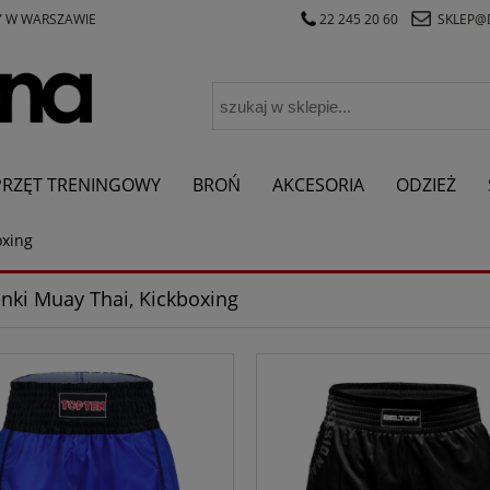
Y W WARSZAWIE
22 245 20 60
SKLEP@
PRZĘT TRENINGOWY
BROŃ
AKCESORIA
ODZIEŻ
oxing
nki Muay Thai, Kickboxing