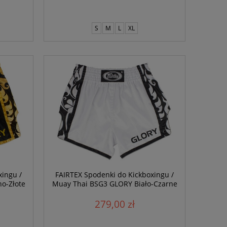
S
M
L
XL
xingu /
FAIRTEX Spodenki do Kickboxingu /
o-Złote
Muay Thai BSG3 GLORY Biało-Czarne
279,00 zł