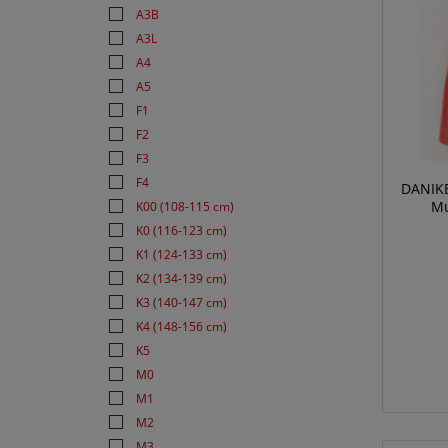
A3B
A3L
A4
A5
F1
F2
F3
F4
DANIKE
Mu
K00 (108-115 cm)
K0 (116-123 cm)
K1 (124-133 cm)
K2 (134-139 cm)
K3 (140-147 cm)
K4 (148-156 cm)
K5
M0
M1
M2
M3