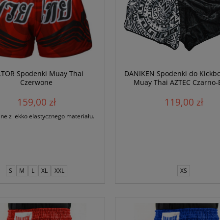
LTOR Spodenki Muay Thai
DANIKEN Spodenki do Kickbo
Czerwone
Muay Thai AZTEC Czarno-B
159,00 zł
119,00 zł
e z lekko elastycznego materiału.
S
M
L
XL
XXL
XS