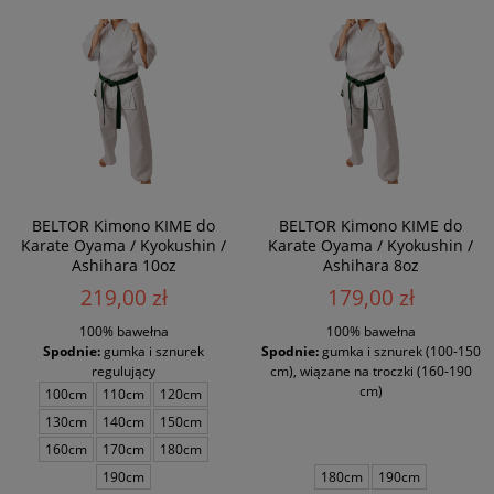
BELTOR Kimono KIME do
BELTOR Kimono KIME do
Karate Oyama / Kyokushin /
Karate Oyama / Kyokushin /
Ashihara 10oz
Ashihara 8oz
219,00 zł
179,00 zł
100% bawełna
100% bawełna
Spodnie:
gumka i sznurek
Spodnie:
gumka i sznurek (100-150
regulujący
cm), wiązane na troczki (160-190
cm)
100cm
110cm
120cm
130cm
140cm
150cm
160cm
170cm
180cm
190cm
180cm
190cm