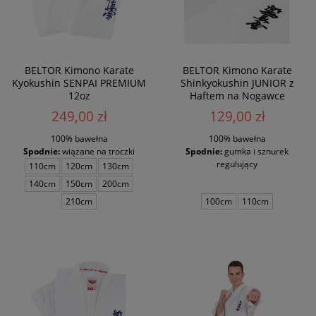
BELTOR Kimono Karate
BELTOR Kimono Karate
Kyokushin SENPAI PREMIUM
Shinkyokushin JUNIOR z
12oz
Haftem na Nogawce
Dziecięce 8oz
249,00 zł
129,00 zł
100% bawełna
100% bawełna
Spodnie:
wiązane na troczki
Spodnie:
gumka i sznurek
regulujący
110cm
120cm
130cm
140cm
150cm
200cm
210cm
100cm
110cm