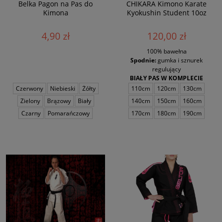
Belka Pagon na Pas do
CHIKARA Kimono Karate
Kimona
Kyokushin Student 10oz
4,90 zł
120,00 zł
100% bawełna
Spodnie:
gumka i sznurek
regulujący
BIAŁY PAS W KOMPLECIE
Czerwony
Niebieski
Żółty
110cm
120cm
130cm
Zielony
Brązowy
Biały
140cm
150cm
160cm
Czarny
Pomarańczowy
170cm
180cm
190cm