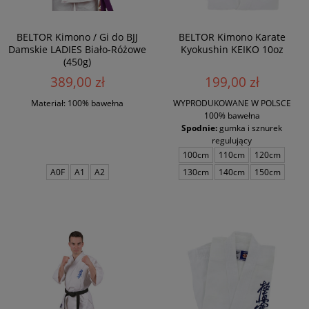
BELTOR Kimono / Gi do BJJ
BELTOR Kimono Karate
Damskie LADIES Biało-Różowe
Kyokushin KEIKO 10oz
(450g)
389,00 zł
199,00 zł
Materiał: 100% bawełna
WYPRODUKOWANE W POLSCE
100% bawełna
Spodnie:
gumka i sznurek
regulujący
100cm
110cm
120cm
A0F
A1
A2
130cm
140cm
150cm