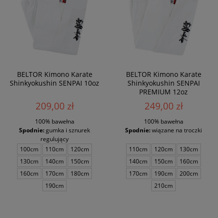
BELTOR Kimono Karate
BELTOR Kimono Karate
Shinkyokushin SENPAI 10oz
Shinkyokushin SENPAI
PREMIUM 12oz
209,00 zł
249,00 zł
100% bawełna
100% bawełna
Spodnie:
gumka i sznurek
Spodnie:
wiązane na troczki
regulujący
100cm
110cm
120cm
110cm
120cm
130cm
130cm
140cm
150cm
140cm
150cm
160cm
160cm
170cm
180cm
170cm
190cm
200cm
190cm
210cm