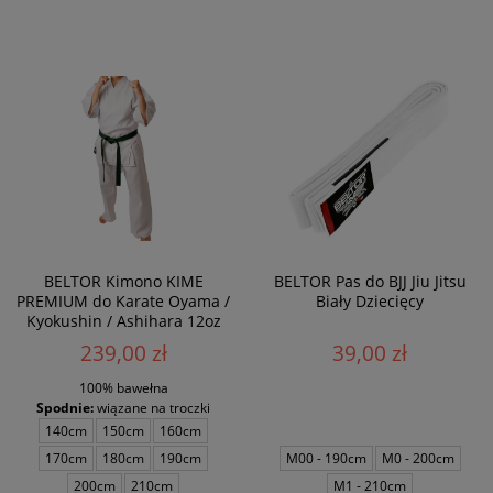
BELTOR Kimono KIME
BELTOR Pas do BJJ Jiu Jitsu
PREMIUM do Karate Oyama /
Biały Dziecięcy
Kyokushin / Ashihara 12oz
239,00 zł
39,00 zł
100% bawełna
Spodnie:
wiązane na troczki
140cm
150cm
160cm
170cm
180cm
190cm
M00 - 190cm
M0 - 200cm
200cm
210cm
M1 - 210cm