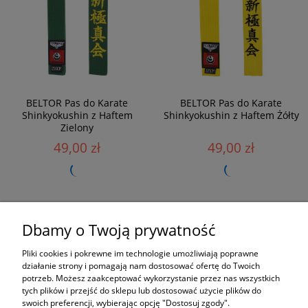
BELTOR Pas do Karate
BELTOR Pas do Karate
Shinkyokushin z Haftem
Shinkyokushin z Haftem Żółty
Zielony
49,00 zł
49,00 zł
«
1
2
3
4
5
6
»
Dbamy o Twoją prywatność
Zamówienia
Pliki cookies i pokrewne im technologie umożliwiają poprawne
działanie strony i pomagają nam dostosować ofertę do Twoich
potrzeb. Możesz zaakceptować wykorzystanie przez nas wszystkich
Moje konto
tych plików i przejść do sklepu lub dostosować użycie plików do
swoich preferencji, wybierając opcję "Dostosuj zgody".