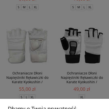
S
M
L
XL
S
M
L
XL
Ochraniacze Dłoni
Ochraniacze Dłoni
Napięstniki Rękawiczki do
Napięstniki Rękawiczki do
Karate Kyokushin /
Karate Kyokushin /
Shinkyokushin / Ashihara /
Taekwondo WT
55,00 zł
49,00 zł
Enshin / Oyama
S
L
XL
XL
Dbamy o Twoją prywatność