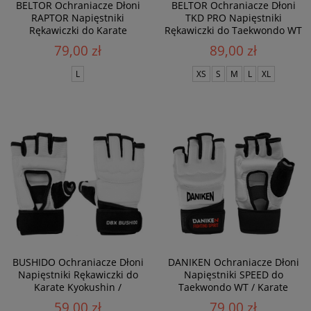
BELTOR Ochraniacze Dłoni
BELTOR Ochraniacze Dłoni
RAPTOR Napięstniki
TKD PRO Napięstniki
Rękawiczki do Karate
Rękawiczki do Taekwondo WT
Kyokushin / Taekwondo WT
79,00 zł
89,00 zł
L
XS
S
M
L
XL
BUSHIDO Ochraniacze Dłoni
DANIKEN Ochraniacze Dłoni
Napięstniki Rękawiczki do
Napięstniki SPEED do
Karate Kyokushin /
Taekwondo WT / Karate
Taekwondo WT
Kyokushin
59,00 zł
79,00 zł