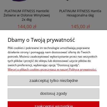
PLATINUM FITNESS Hantelki
PLATINUM FITNESS Hantla
Żeliwne w Osłonie Winylowej
Hexagonalna 6kg
2x 4kg
144,00 zł
145,00 zł
Dbamy o Twoją prywatność
Zamówienia
Pliki cookies i pokrewne im technologie umożliwiają poprawne
działanie strony i pomagają nam dostosować ofertę do Twoich
potrzeb. Możesz zaakceptować wykorzystanie przez nas wszystkich
Moje konto
tych plików i przejść do sklepu lub dostosować użycie plików do
swoich preferencji, wybierając opcję "Dostosuj zgody".
dobrekimona
Więcej o plikach cookies przeczytasz w naszej Polityce prywatności.
zaakceptuj tylko niezbędne
dostosuj zgody
zaakceptuj wszystkie