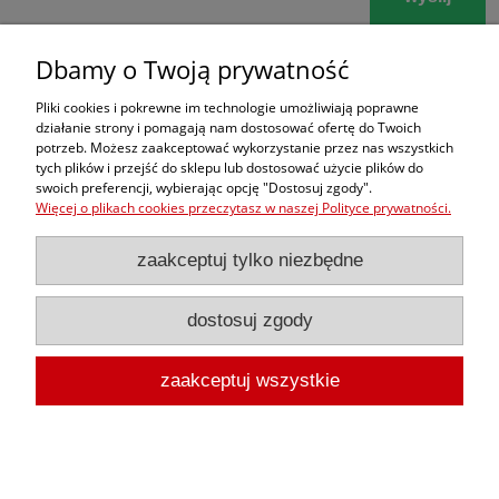
Dbamy o Twoją prywatność
Zamówienia
Pliki cookies i pokrewne im technologie umożliwiają poprawne
działanie strony i pomagają nam dostosować ofertę do Twoich
potrzeb. Możesz zaakceptować wykorzystanie przez nas wszystkich
Moje konto
tych plików i przejść do sklepu lub dostosować użycie plików do
swoich preferencji, wybierając opcję "Dostosuj zgody".
dobrekimona
Więcej o plikach cookies przeczytasz w naszej Polityce prywatności.
zaakceptuj tylko niezbędne
dostosuj zgody
zaakceptuj wszystkie
pokaż pełną wersję strony
Sklep internetowy Shoper.pl