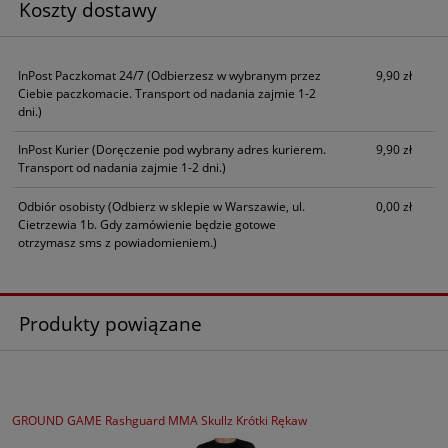
Koszty dostawy
InPost Paczkomat 24/7
(Odbierzesz w wybranym przez
9,90 zł
Ciebie paczkomacie. Transport od nadania zajmie 1-2
dni.)
InPost Kurier
(Doręczenie pod wybrany adres kurierem.
9,90 zł
Transport od nadania zajmie 1-2 dni.)
Odbiór osobisty
(Odbierz w sklepie w Warszawie, ul.
0,00 zł
Cietrzewia 1b. Gdy zamówienie będzie gotowe
otrzymasz sms z powiadomieniem.)
Produkty powiązane
GROUND GAME Rashguard MMA Skullz Krótki Rękaw