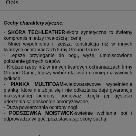
Opis
Cechy charakterystyczne:
-
SKÓRA TECHLEATHER
-skóra syntetyczna to świetny
kompromis między trwałością i ceną,
- Mniej wypełnienia i lżejsza konstrukcja niż w innych
twardych ochraniaczach firmy Ground Game
- Lepsze przyleganie do nogi, wyżej umiejscowione
położenie górnych rzepów
- Krótsze rzepy niż w innych twardych ochraniaczach firmy
Ground Game, lepszy wybór dla osób o mniej masywnych
łydkach
-
PIANKA MULTIFOAM
-wielowarstwowe wypełnienie
pianką, które nie zbija się i nie odkształca daje gwarancję
maksymalnej ochrony, ponieważ dzięki jej gęstości
uderzenia są doskonale amortyzowane,
- Duża powierzchnia ochrony nogi
-
PODSZEWKA MOISTWICK
-świetnie wchłania pot i
odprowadza wilgoć, pozostawiając skórę suchą.