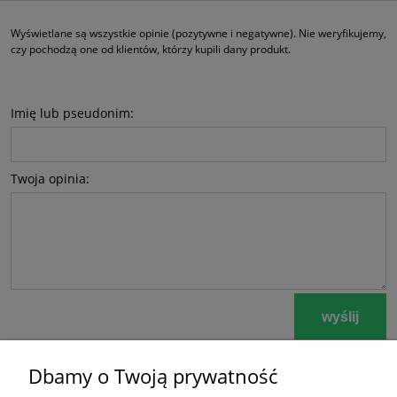
Wyświetlane są wszystkie opinie (pozytywne i negatywne). Nie weryfikujemy,
czy pochodzą one od klientów, którzy kupili dany produkt.
Imię lub pseudonim:
Twoja opinia:
wyślij
Dbamy o Twoją prywatność