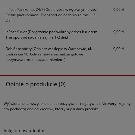
InPost Paczkomat 24/7
(Odbierzesz w wybranym przez
9,90 zł
Ciebie paczkomacie. Transport od nadania zajmie 1-2
dni.)
InPost Kurier
(Doręczenie pod wybrany adres kurierem.
9,90 zł
Transport od nadania zajmie 1-2 dni.)
Odbiór osobisty
(Odbierz w sklepie w Warszawie, ul.
0,00 zł
Cietrzewia 1b. Gdy zamówienie będzie gotowe
otrzymasz sms z powiadomieniem.)
Opinie o produkcie (0)
Wyświetlane są wszystkie opinie (pozytywne i negatywne). Nie weryfikujemy,
czy pochodzą one od klientów, którzy kupili dany produkt.
Imię lub pseudonim: