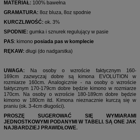
MATERIAŁ:
100% bawełna
GRAMATURA:
8oz bluza, 8oz spodnie
KURCZLIWOŚĆ:
ok. 3%
SPODNIE:
gumka i sznurek regulujący w pasie
PAS
: kimono
posiada pas w komplecie
RĘKAW:
długi (do nadgarstka)
UWAGA:
Na osoby o wzroście faktycznym 160-
169cm zazwyczaj dobre są kimona EVOLUTION w
rozmiarze 160cm. Analogicznie - na osoby o wzroście
faktycznym 170-179cm dobre będzie kimono w rozmiarze
170cm. Na osoby o wzroście 180-189cm dobre będzie
kimono w 180cm itd. Kimona nieznacznie kurczą się w
praniu (ok. 3-4cm długości).
PROSZĘ SUGEROWAĆ SIĘ WYMIARAMI
JEDNOSTKOWYMI PODANYMI W TABELI. SĄ ONE JAK
NAJBARDZIEJ PRAWIDŁOWE.