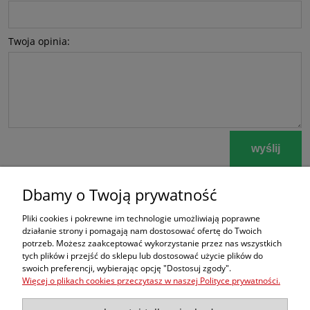
Twoja opinia:
wyślij
Dbamy o Twoją prywatność
Zamówienia
Pliki cookies i pokrewne im technologie umożliwiają poprawne
działanie strony i pomagają nam dostosować ofertę do Twoich
potrzeb. Możesz zaakceptować wykorzystanie przez nas wszystkich
Moje konto
tych plików i przejść do sklepu lub dostosować użycie plików do
swoich preferencji, wybierając opcję "Dostosuj zgody".
dobrekimona
Więcej o plikach cookies przeczytasz w naszej Polityce prywatności.