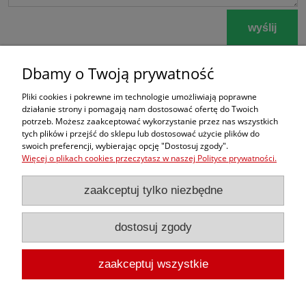
wyślij
Dbamy o Twoją prywatność
Zamówienia
Pliki cookies i pokrewne im technologie umożliwiają poprawne
działanie strony i pomagają nam dostosować ofertę do Twoich
potrzeb. Możesz zaakceptować wykorzystanie przez nas wszystkich
Moje konto
tych plików i przejść do sklepu lub dostosować użycie plików do
swoich preferencji, wybierając opcję "Dostosuj zgody".
dobrekimona
Więcej o plikach cookies przeczytasz w naszej Polityce prywatności.
zaakceptuj tylko niezbędne
dostosuj zgody
zaakceptuj wszystkie