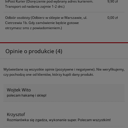
InPost Kurier
(Doręczenie pod wybrany adres kurierem.
9,90 zł
Transport od nadania zajmie 1-2 dni.)
Odbiór osobisty
(Odbierz w sklepie w Warszawie, ul.
0,00 zł
Cietrzewia 1b. Gdy zamówienie będzie gotowe
otrzymasz sms z powiadomieniem.)
Opinie o produkcie (4)
Wyświetlane są wszystkie opinie (pozytywne i negatywne). Nie weryfikujemy,
czy pochodzą one od klientów, którzy kupili dany produkt.
Wojtek Wito
polecam hakamę i sklep!
Krzysztof
Rozmiarówka się zgadza, wykonanie super. Polecam wszystkim!