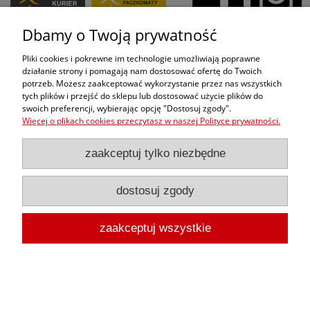
Dbamy o Twoją prywatność
Pliki cookies i pokrewne im technologie umożliwiają poprawne
działanie strony i pomagają nam dostosować ofertę do Twoich
pokaż pełną wersję strony
potrzeb. Możesz zaakceptować wykorzystanie przez nas wszystkich
tych plików i przejść do sklepu lub dostosować użycie plików do
Sklep internetowy Shoper.pl
swoich preferencji, wybierając opcję "Dostosuj zgody".
Więcej o plikach cookies przeczytasz w naszej Polityce prywatności.
zaakceptuj tylko niezbędne
dostosuj zgody
zaakceptuj wszystkie