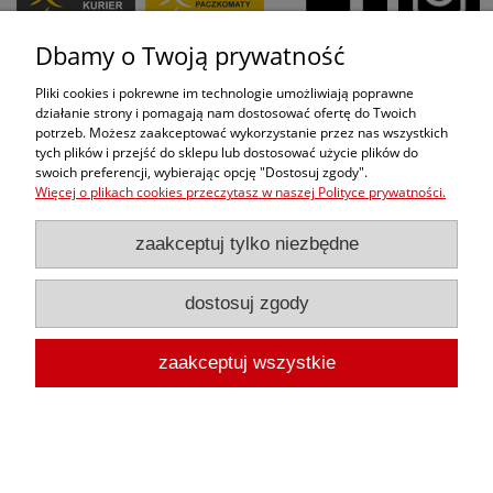
Dbamy o Twoją prywatność
Pliki cookies i pokrewne im technologie umożliwiają poprawne
działanie strony i pomagają nam dostosować ofertę do Twoich
pokaż pełną wersję strony
potrzeb. Możesz zaakceptować wykorzystanie przez nas wszystkich
tych plików i przejść do sklepu lub dostosować użycie plików do
Sklep internetowy Shoper.pl
swoich preferencji, wybierając opcję "Dostosuj zgody".
Więcej o plikach cookies przeczytasz w naszej Polityce prywatności.
zaakceptuj tylko niezbędne
dostosuj zgody
zaakceptuj wszystkie